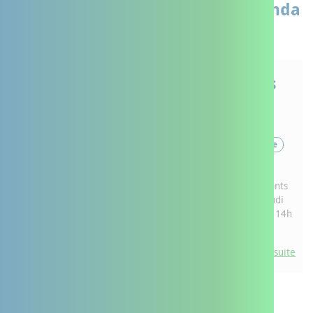
Le prochain évènement de l'agenda
Cercle des
aidants à
Sabres
30
Cœur Haute Lande
juil
Aidants
2026
Un cercle des aidants
14:00 - 16:00
est organisé le jeudi
30 juillet 2026 de 14h
à 16h à Sabres.
Lire la suite